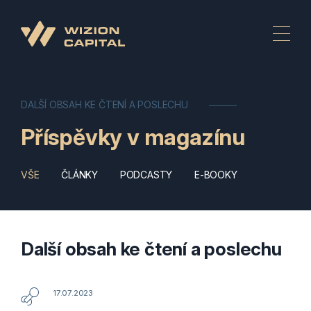
DALŠÍ OBSAH KE ČTENÍ A POSLECHU
Příspěvky v magazínu
VŠE
ČLÁNKY
PODCASTY
E-BOOKY
Další obsah ke čtení a poslechu
17.07.2023