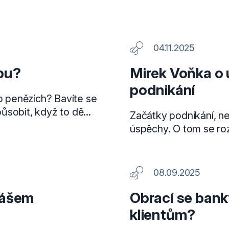
04.11.2025
bu?
Mirek Voňka o
podnikání
 o penězích? Bavíte se
sobit, když to dě...
Začátky podnikání, ne
úspěchy. O tom se roz
08.09.2025
kášem
Obrací se bank
klientům?