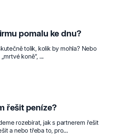
firmu pomalu ke dnu?
kutečně tolik, kolik by mohla? Nebo
„mrtvé koně“, ...
m řešit peníze?
eme rozebírat, jak s partnerem řešit
ešit a nebo třeba to, pro...