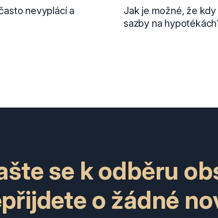
 často nevyplácí a
Jak je možné, že kdy 
sazby na hypotékách? 
lašte se k odběru ob
epřijdete o žádné no