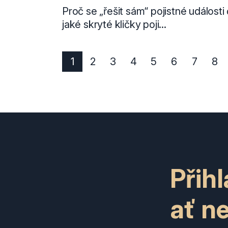
Proč se „řešit sám“ pojistné události
jaké skryté kličky poji...
1
2
3
4
5
6
7
8
Přih
ať n