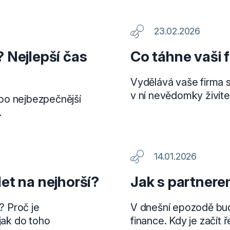
23.02.2026
 Nejlepší čas
Co táhne vaši 
Vydělává vaše firma s
v ní nevědomky živíte 
nebo nejbezpečnější
.
14.01.2026
et na nejhorší?
Jak s partnere
? Proč je
V dnešní epozodě bud
 jak do toho
finance. Kdy je začít ř