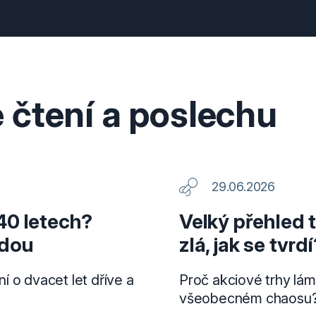
 čtení a poslechu
29.06.2026
40 letech?
Velký přehled t
odou
zlá, jak se tvrdí
 o dvacet let dříve a
Proč akciové trhy lám
všeobecném chaosu? 