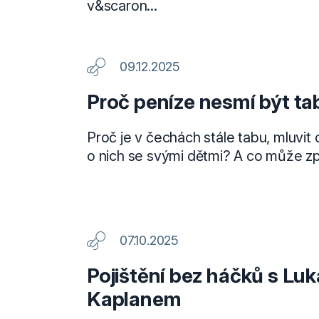
v&scaron...
09.12.2025
Proč peníze nesmí být ta
Proč je v čechách stále tabu, mluvit
o nich se svými dětmi? A co může způ
07.10.2025
Pojištění bez háčků s Lu
Kaplanem