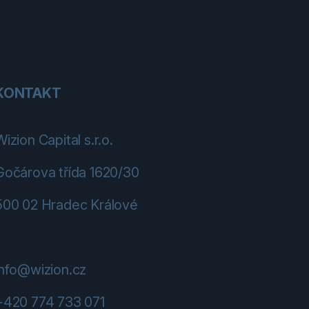
KONTAKT
Wizion Capital s.r.o.
Gočárova třída 1620/30
500 02 Hradec Králové
info@wizion.cz
+420 774 733 071