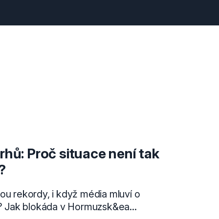
rhů: Proč situace není tak
?
ou rekordy, i když média mluví o
Jak blokáda v Hormuzsk&ea...