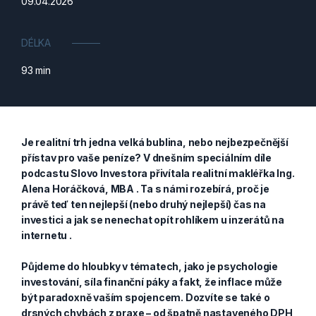
09.04.2026
DÉLKA
93 min
Je realitní trh jedna velká bublina, nebo nejbezpečnější
přístav pro vaše peníze? V dnešním speciálním díle
podcastu Slovo Investora přivítala realitní makléřka Ing.
Alena Horáčková, MBA . Ta s námi rozebírá, proč je
právě teď ten nejlepší (nebo druhý nejlepší) čas na
investici a jak se nenechat opít rohlíkem u inzerátů na
internetu .
Půjdeme do hloubky v tématech, jako je psychologie
investování, síla finanční páky a fakt, že inflace může
být paradoxně vaším spojencem. Dozvíte se také o
drsných chybách z praxe – od špatně nastaveného DPH