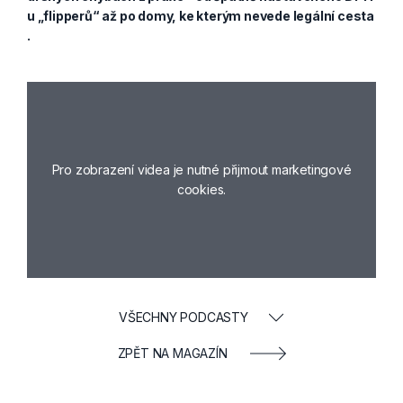
u „flipperů“ až po domy, ke kterým nevede legální cesta
.
Pro zobrazení videa je nutné přijmout marketingové
cookies.
VŠECHNY PODCASTY
ZPĚT NA MAGAZÍN