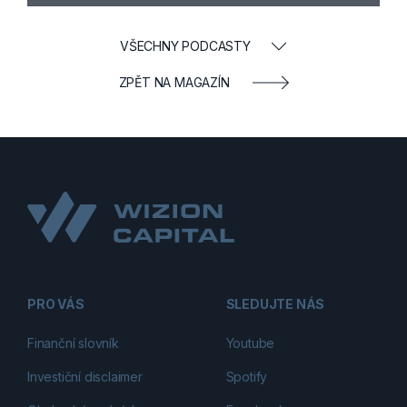
VŠECHNY PODCASTY
ZPĚT NA MAGAZÍN
PRO VÁS
SLEDUJTE NÁS
Finanční slovník
Youtube
Investiční disclaimer
Spotify