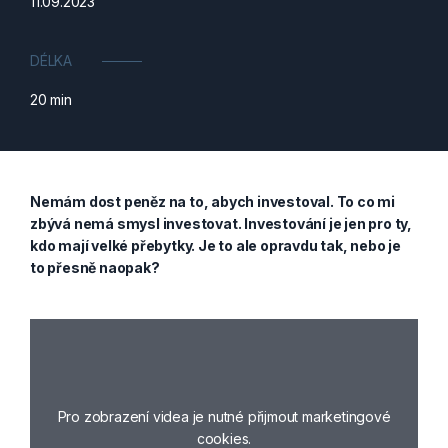
11.09.2023
DÉLKA
20 min
Nemám dost peněz na to, abych investoval. To co mi
zbývá nemá smysl investovat. Investování je jen pro ty,
kdo mají velké přebytky. Je to ale opravdu tak, nebo je
to přesně naopak?
Pro zobrazení videa je nutné přijmout marketingové
cookies.