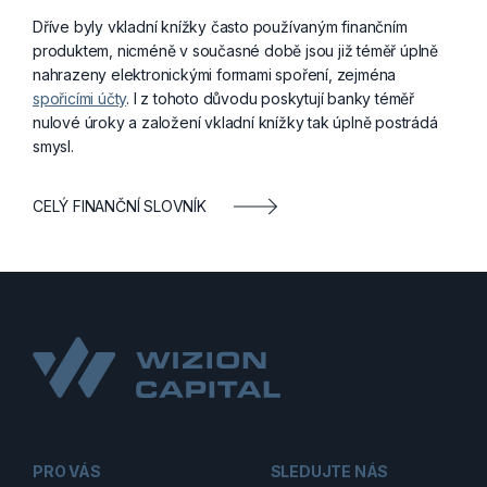
Dříve byly vkladní knížky často používaným finančním
produktem, nicméně v současné době jsou již téměř úplně
nahrazeny elektronickými formami spoření, zejména
spořicími účty
. I z tohoto důvodu poskytují banky téměř
nulové úroky a založení vkladní knížky tak úplně postrádá
smysl.
CELÝ FINANČNÍ SLOVNÍK
PRO VÁS
SLEDUJTE NÁS