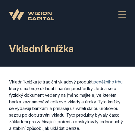
Vkladní knížka
Vkladní knížka je tradiční vkladový produkt
peněžního trhu
,
který umožňuje ukládat finanční prostředky. Jedná se o
fyzický dokument vedený na jméno majitele, ve kterém
banka zaznamenává celkové vklady a úroky. Tyto knížky
se vydávají bankami a přinášejí uživateli stálou úrokovou
sazbu po dobu trvání vkladu. Tyto produkty bývaly často
základem pro začínající spoření a poskytovaly jednoduchý
a stabilní způsob, jak ukládat peníze.